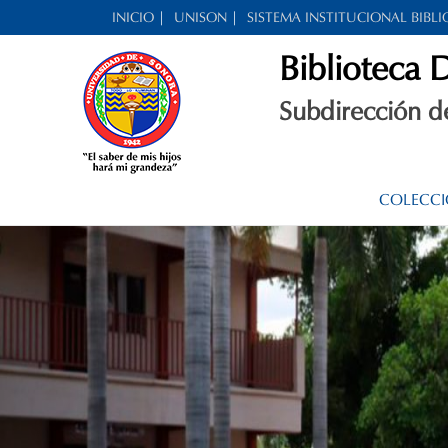
Skip
INICIO
UNISON
SISTEMA INSTITUCIONAL BIBL
to
Biblioteca D
content
Subdirección d
COLECCI