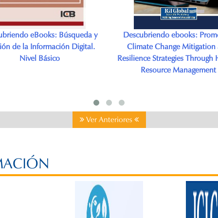
ubriendo ebooks: Promoting
Descubriendo ebooks: Enfer
mate Change Mitigation and
Psiquiátrica
ence Strategies Through Human
Resource Management
Ver Anteriores
MACIÓN