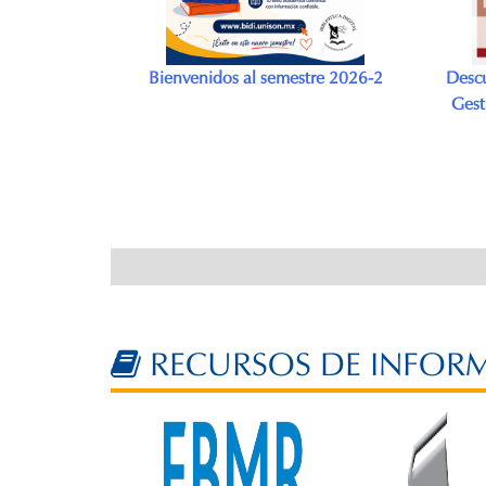
tre 2026-2
Descubriendo eBooks: Búsqueda y
Desc
Gestión de la Información Digital.
Cli
Nivel Básico
Resili
RECURSOS DE INFOR