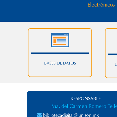
Electrónicos
BASES DE DATOS
L
RESPONSABLE
Ma. del Carmen Romero Tell
bibliotecadigital@unison.mx