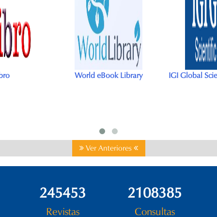
k Library
IGI Global Scientific Publishing
Descubre Dial
datos académ
más 
Ver Anteriores
294544
2530062
Revistas
Consultas